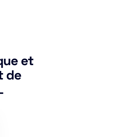
que et
t de
L